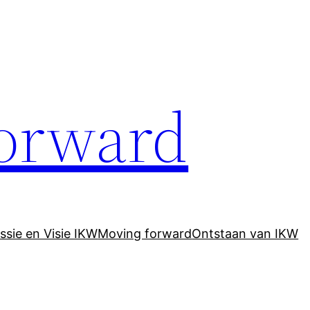
orward
ssie en Visie IKW
Moving forward
Ontstaan van IKW