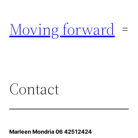
Ga
naar
Moving forward
de
inhoud
Contact
Marleen Mondria 06 42512424